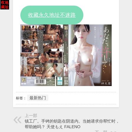
Video
收藏永久地址不迷路
最新热门
标签：
上一部
镇工厂。手铐的钥匙在阴道内。当她请求你帮忙时，你能
帮助她吗？ 天使もえ FALENO