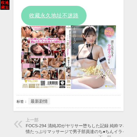
Video
收藏永久地址不迷路
最新剧情
标签：
上一部
FOCS-294 清純JDがヤリサー堕ちした記録 純粋マネの愛
情たっぷりマッサージで男子部員達のち●ちんイライラ