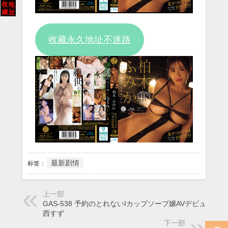
Video
收藏永久地址不迷路
最新剧情
标签：
上一部
GAS-538 予約のとれないIカップソープ嬢AVデビュー 葛
西すず
下一部