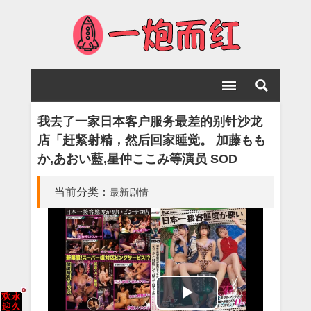
我去了一家日本客户服务最差的别针沙龙
店「赶紧射精，然后回家睡觉。 加藤もも
か,あおい藍,星仲ここみ等演员 SOD
当前分类：
最新剧情
Play