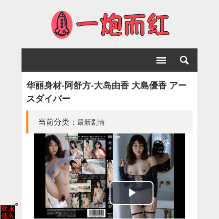
华丽身材-阿舒方-大岛由香 大島優香 アー
スダイバー
当前分类：
最新剧情
Play