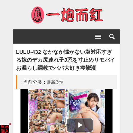
LULU-432 なかなか懐かない塩対応すぎ
る嫁のデカ尻連れ子J系を寸止めリモバイ
お漏らし調教でパパ大好き痙攣潮
当前分类：
最新剧情
Play