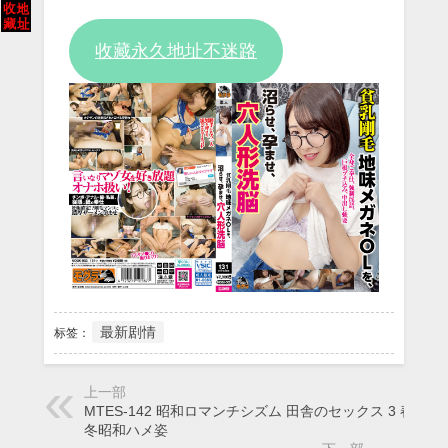
Video
收藏永久地址不迷路
最新剧情
标签：
上一部
MTES-142 昭和ロマンチシズム 田舎のセックス 3 春夏秋
冬昭和ハメ姿