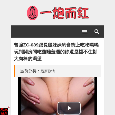
曾強ZC-089跟長腿妹妹約會街上吃吃喝喝
玩到開房間吃雞雞羞澀的妳還是檔不住對
大肉棒的渴望
当前分类：
最新剧情
Play